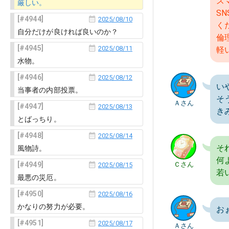
ス
厳しい。
S
4944
2025/08/10
く
自分だけが良ければ良いのか？
倫
4945
2025/08/11
軽
水物。
4946
2025/08/12
い
当事者の内部投票。
そ
Ａさん
4947
2025/08/13
き
とばっちり。
4948
2025/08/14
そ
風物詩。
何
4949
Ｃさん
2025/08/15
若
最悪の災厄。
4950
2025/08/16
かなりの努力が必要。
お
4951
2025/08/17
Ａさん