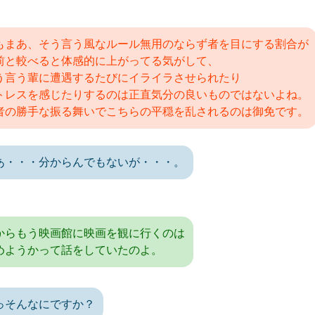
もまあ、そう言う風なルール無用のならず者を目にする割合が
前と較べると体感的に上がってる気がして、
う言う輩に遭遇するたびにイライラさせられたり
トレスを感じたりするのは正直気分の良いものではないよね。
者の勝手な振る舞いでこちらの平穏を乱されるのは御免です。
あ・・・分からんでもないが・・・。
からもう映画館に映画を観に行くのは
めようかって話をしていたのよ。
っそんなにですか？