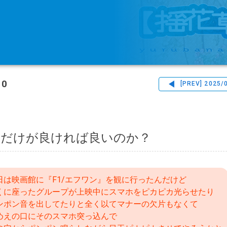
10
[PREV]
2025/
分だけが良ければ良いのか？
日は映画館に『F1/エフワン』を観に行ったんだけど
くに座ったグループが上映中にスマホをピカピカ光らせたり
ンポン音を出してたりと全く以てマナーの欠片もなくて
めえの口にそのスマホ突っ込んで