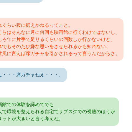
れくらい腹に据えかねるってこと。
くらはそんなに月に何回も映画館に行くわけではないし、
しろ年に片手で足りるくらいの回数しか行かないけど、
れでもそのたび嫌な思いをさせられるかも知れない、
世風に言えば席ガチャを引かされるって言うんだからさ。
ん・・・席ガチャねえ・・・。
画館での体験を諦めてでも
人で環境を整えられる自宅でサブスクでの視聴のほうが
リットが大きいと言う考えね。