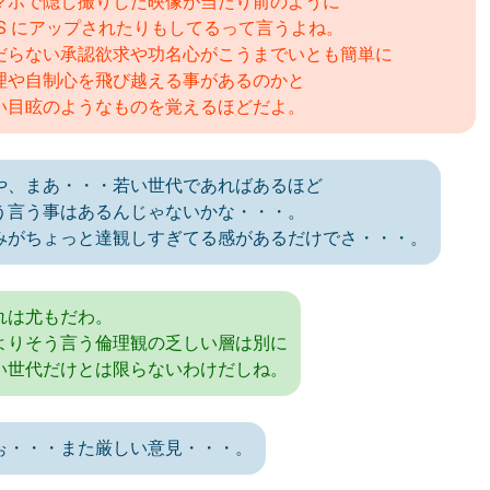
マホで隠し撮りした映像が当たり前のように
NS にアップされたりもしてるって言うよね。
だらない承認欲求や功名心がこうまでいとも簡単に
理や自制心を飛び越える事があるのかと
い目眩のようなものを覚えるほどだよ。
や、まあ・・・若い世代であればあるほど
う言う事はあるんじゃないかな・・・。
みがちょっと達観しすぎてる感があるだけでさ・・・。
れは尤もだわ。
よりそう言う倫理観の乏しい層は別に
い世代だけとは限らないわけだしね。
ぉ・・・また厳しい意見・・・。