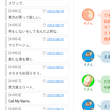
スワップ。
4952
2025/08/18
で
努力が実って欲しい。
以
Ｂさん
4953
2025/08/19
そ
何もしないをしてるんだよ的な。
ス
他
4954
2025/08/20
マリアージュ。
4955
2025/08/21
ま
新たな扉を開く。
Ａさん
4956
2025/08/22
そろそろ出回りそう。
4957
だ
2025/08/23
や
実力派エリート。
Ｃさん
4958
2025/08/24
Call My Name。
え
4959
2025/08/25