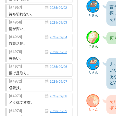
言
4967
2025/09/02
探
待ち切れない。
Ａさん
そ
4968
2025/09/03
情が深い。
4969
2025/09/04
何
啓蒙活動。
Ｃさん
4970
2025/09/05
黄色い。
え
4971
2025/09/06
い
Ａさん
揚げ足取り。
あ
4972
2025/09/07
ど
必殺技。
4973
2025/09/08
そ
メタ構文変数。
ぼ
Ｂさん
4974
2025/09/09