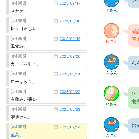
い
4982
2025/09/17
Ａさん
スヤァ。
4983
2025/09/18
折り目正しい。
閑
4984
何
2025/09/19
Ｂさん
風物詩。
4985
2025/09/20
ん
カードを引く。
Ａさん
4986
2025/09/21
ローキック。
4987
2025/09/22
と
有難みが薄い。
栄
Ｃさん
4988
2025/09/23
聖地巡礼。
お
4989
2025/09/24
至高。
Ａさん