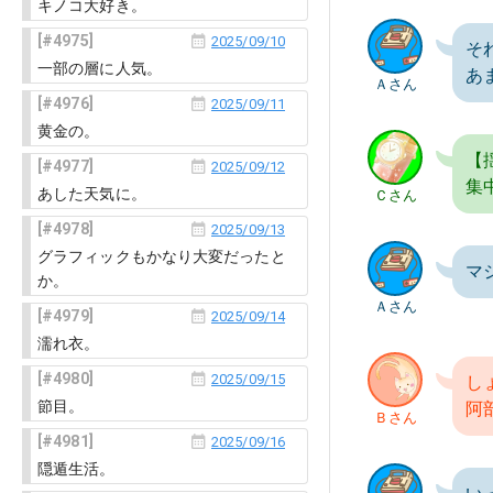
キノコ大好き。
4975
2025/09/10
そ
一部の層に人気。
あ
Ａさん
4976
2025/09/11
黄金の。
【
4977
2025/09/12
集
あした天気に。
Ｃさん
4978
2025/09/13
グラフィックもかなり大変だったと
マ
か。
Ａさん
4979
2025/09/14
濡れ衣。
4980
2025/09/15
し
節目。
阿
Ｂさん
4981
2025/09/16
隠遁生活。