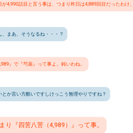
日が4,990話目と言う事は、つまり昨日は4,889回目だったわけ
ん、まあ、そうなるね・・・？
4,989』で『芍薬』って事よ。鈍いわね。
いとか言い方酷いですしけっこう無理やりですね？
まり『四苦八苦（4,989）』って事。