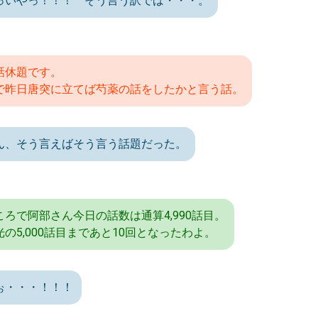
っいやっ！！！ そう言う訳では・・・。
話休題です。
で昨日唐突に立てば芍薬の話をしたかと言う話。
ん、そう言えばそう言う話題だった。
ころで阿部さん今日の話数は通算4,990話目。
光の5,000話目まであと10回となったわよ。
ぉ・・・！！！