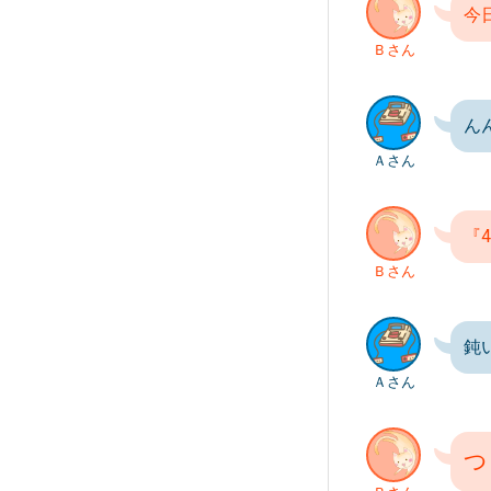
今
Ｂさん
ん
Ａさん
『
Ｂさん
鈍
Ａさん
つ