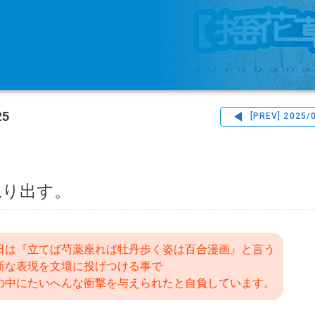
25
[PREV]
2025/
ねり出す。
日は『立てば芍薬座れば牡丹歩く姿は百合漫画』と言う
新な表現を文壇に投げつける事で
の中にたいへんな衝撃を与えられたと自負しています。