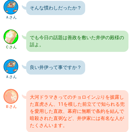
そんな慣わしだったか？
Ａさん
でも今日の話題は善政を敷いた井伊の殿様の
話よ。
Ｃさん
良い井伊って事ですか？
Ａさん
大河ドラマきってのチョロインぷりを披露し
た直虎さん、11を模した前立てで知られる兜
Ｂさん
を愛用した直政、幕府に無断で条約を結んで
暗殺された直弼など、井伊家には有名な人が
たくさんいます。