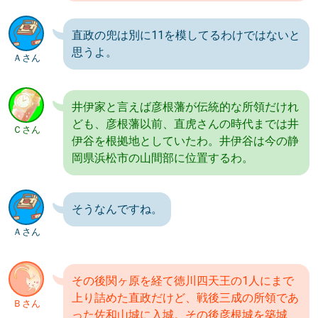
直政の兜は別に11を模してるわけではないと
思うよ。
Ａさん
井伊家と言えば彦根藩が伝統的な所領だけれ
ども、彦根藩以前、直虎さんの時代までは井
Ｃさん
伊谷を根拠地としていたわ。井伊谷は今の静
岡県浜松市の山間部に位置するわ。
そうなんですね。
Ａさん
その後関ヶ原を経て徳川四天王の1人にまで
上り詰めた直政だけど、戦後三成の所領であ
Ｂさん
った佐和山城に入城。その後彦根城を築城