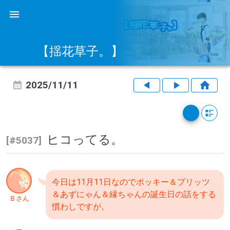
【揺花草子。】
2025/11/11
ヒコってる。
[#5037]
今日は11月11日なのでポッキー＆プリッツ
＆あずにゃん＆縁ちゃんの誕生日の話をする
Ｂさん
慣わしですが。