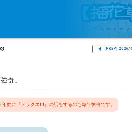
03
[PREV]
2026/
肉強食。
末年始に『ドラクエIII』の話をするのも毎年恒例です。