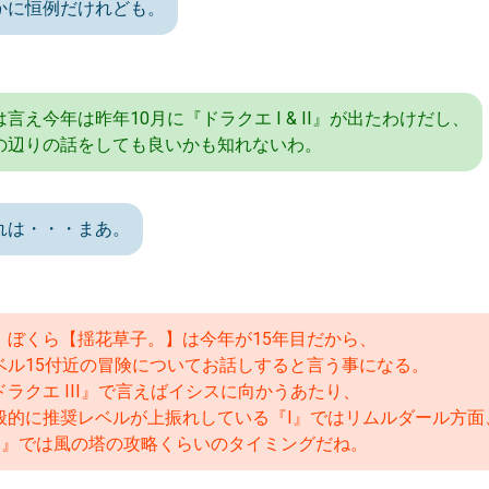
かに恒例だけれども。
は言え今年は昨年10月に『ドラクエ I & II』が出たわけだし、
の辺りの話をしても良いかも知れないわ。
れは・・・まあ。
、ぼくら【揺花草子。】は今年が15年目だから、
ベル15付近の冒険についてお話しすると言う事になる。
ドラクエ III』で言えばイシスに向かうあたり、
般的に推奨レベルが上振れしている『I』ではリムルダール方面
II』では風の塔の攻略くらいのタイミングだね。