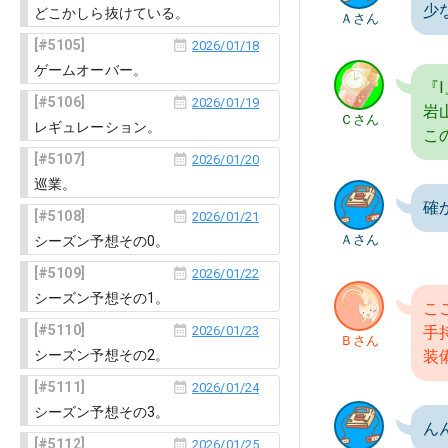
少
どこかしら抜けている。
Ａさん
5105
2026/01/18
ゲームオーバー。
『
5106
2026/01/19
岩
Ｃさん
レギュレーション。
こ
5107
2026/01/20
巡業。
確
5108
2026/01/21
Ａさん
シーズン予想その0。
5109
2026/01/22
シーズン予想その1。
こ
5110
2026/01/23
手
Ｂさん
シーズン予想その2。
装
5111
2026/01/24
シーズン予想その3。
ん
5112
2026/01/25