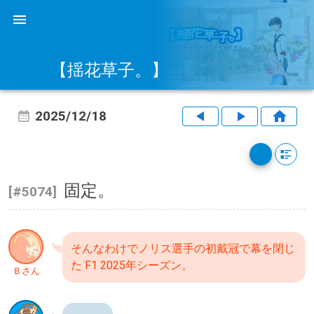
【揺花草子。】
2025/12/18
固定。
[#5074]
そんなわけでノリス選手の初戴冠で幕を閉じ
た F1 2025年シーズン。
Ｂさん