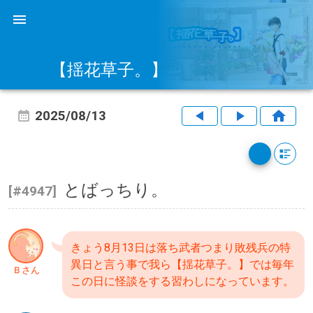
【揺花草子。】
2025/08/13
とばっちり。
[#4947]
きょう8月13日は落ち武者つまり敗残兵の特
異日と言う事で我ら【揺花草子。】では毎年
Ｂさん
この日に怪談をする習わしになっています。