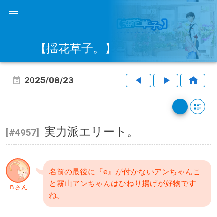
【揺花草子。】
2025/08/23
実力派エリート。
[#4957]
名前の最後に『e』が付かないアンちゃんこ
と霧山アンちゃんはひねり揚げが好物です
Ｂさん
ね。