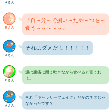
Ａさん
『自～分～で捌い～たや～つを～
食う～～～～～』
Ｂさん
それはダメだよ！！！！！
Ａさん
通は腹痛に耐え吐きながら食べると言うわ
よ。
Ｃさん
それ『ギャラリーフェイク』だかのネタじゃ
なかったです？
Ａさん