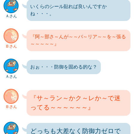
いくらのシール貼れば良いんですか
ね・・・。
Ａさん
『阿～部さ～んが～～バ～リア～～を～張る
～～～～～』
Ｂさん
おぉ・・・防御を固める的な？
Ａさん
『サ～ラン～かク～レか～で迷
ってる～～～～～～』
Ｂさん
どっちも大差なく防御力ゼロで