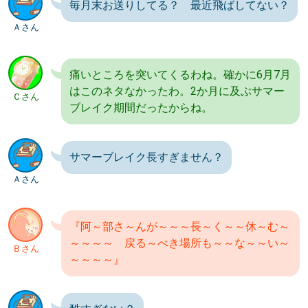
毎月末お送りしてる？ 最近飛ばしてない？
Ａさん
痛いところを突いてくるわね。確かに6月7月
はこのネタなかったわ。2か月に及ぶサマー
Ｃさん
ブレイク期間だったからね。
サマーブレイク長すぎません？
Ａさん
『阿～部さ～んが～～～長～く～～休～む～
～～～～ 戻る～べき場所も～～な～～い～
Ｂさん
～～～～』