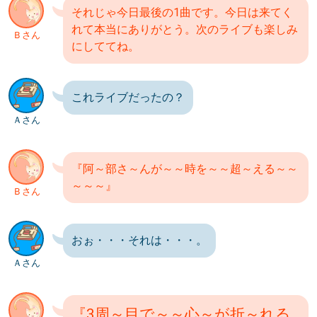
それじゃ今日最後の1曲です。今日は来てく
れて本当にありがとう。次のライブも楽しみ
Ｂさん
にしててね。
これライブだったの？
Ａさん
『阿～部さ～んが～～時を～～超～える～～
～～～』
Ｂさん
おぉ・・・それは・・・。
Ａさん
『3周～目で～～心～が折～れる