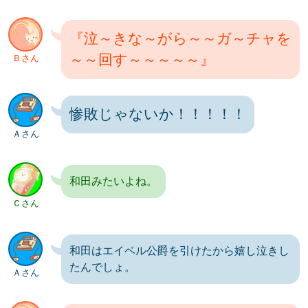
『泣～きな～がら～～ガ～チャを
～～回す～～～～～』
Ｂさん
惨敗じゃないか！！！！！
Ａさん
和田みたいよね。
Ｃさん
和田はエイベル公爵を引けたから嬉し泣きし
たんでしょ。
Ａさん